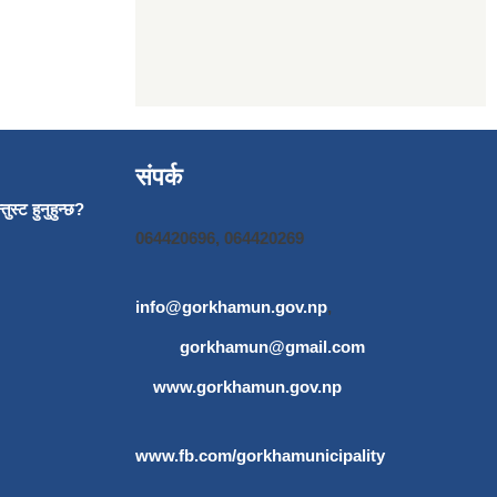
संपर्क
ुस्ट हुनुहुन्छ?
064420696, 064420269
info@gorkhamun.gov.np
,
gorkhamun@gmail.com
www.gorkhamun.gov.np
www.fb.com/gorkhamunicipality