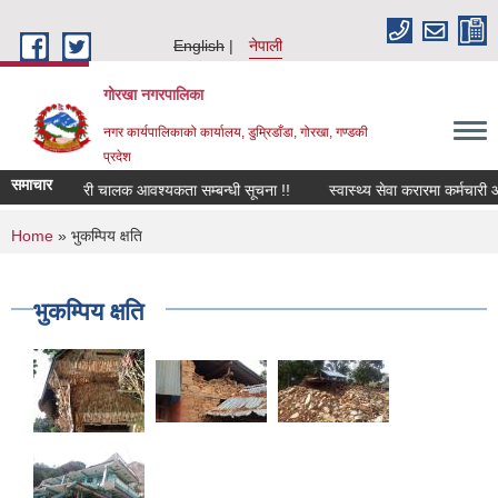
Skip to main content
English
नेपाली
गोरखा नगरपालिका
नगर कार्यपालिकाको कार्यालय, डुम्रिडाँडा, गोरखा, गण्डकी
प्रदेश
समाचार
सवारी चालक आवश्यकता सम्बन्धी सूचना !!
स्वास्थ्य सेवा करारमा कर्मचारी 
You are here
Home
» भुकम्पिय क्षति
भुकम्पिय क्षति