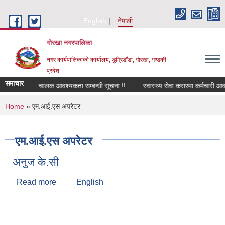
Skip to main content
English
नेपाली
गोरखा नगरपालिका
नगर कार्यपालिकाको कार्यालय, डुम्रिडाँडा, गोरखा, गण्डकी
प्रदेश
समाचार
सवारी चालक आवश्यकता सम्बन्धी सूचना !!
स्वास्थ्य सेवा करारमा कर्मचारी आव
You are here
Home
» एम.आई.एस अपरेटर
एम.आई.एस अपरेटर
अनुज के.सी
Read more
about अनुज के.सी
English