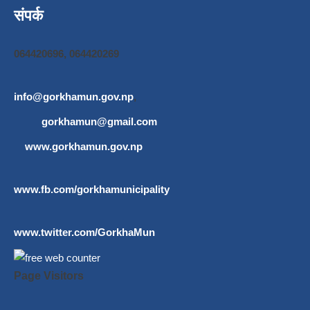
संपर्क
064420696, 064420269
info@gorkhamun.gov.np
,
gorkhamun@gmail.com
www.gorkhamun.gov.np
www.fb.com/gorkhamunicipality
www.twitter.com/GorkhaMun
Page Visitors