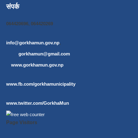
संपर्क
064420696, 064420269
info@gorkhamun.gov.np
,
gorkhamun@gmail.com
www.gorkhamun.gov.np
www.fb.com/gorkhamunicipality
www.twitter.com/GorkhaMun
Page Visitors