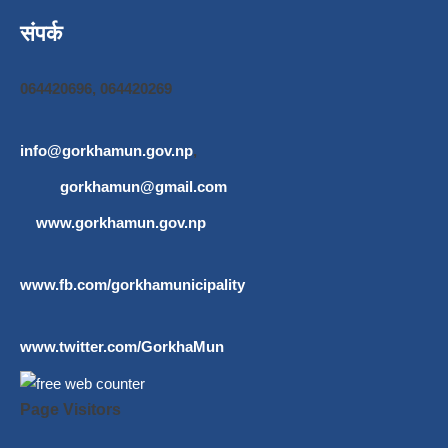
संपर्क
064420696, 064420269
info@gorkhamun.gov.np
,
gorkhamun@gmail.com
www.gorkhamun.gov.np
www.fb.com/gorkhamunicipality
www.twitter.com/GorkhaMun
Page Visitors