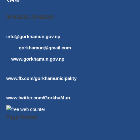
064420696, 064420269
info@gorkhamun.gov.np
,
gorkhamun@gmail.com
www.gorkhamun.gov.np
www.fb.com/gorkhamunicipality
www.twitter.com/GorkhaMun
Page Visitors