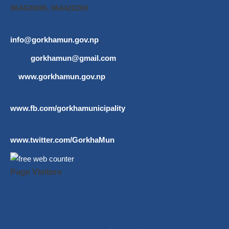
064420696, 064420269
info@gorkhamun.gov.np
,
gorkhamun@gmail.com
www.gorkhamun.gov.np
www.fb.com/gorkhamunicipality
www.twitter.com/GorkhaMun
Page Visitors