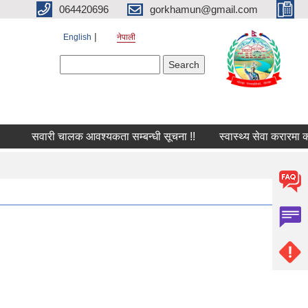
064420696
gorkhamun@gmail.com
English
नेपाली
Search form
Search
सवारी चालक आवश्यकता सम्बन्धी सूचना !!
स्वास्थ्य सेवा करारमा क