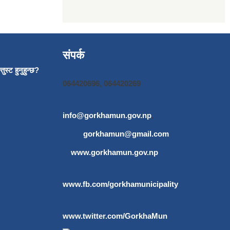
संपर्क
ुस्ट हुनुहुन्छ?
064420696, 064420269
info@gorkhamun.gov.np
,
gorkhamun@gmail.com
www.gorkhamun.gov.np
www.fb.com/gorkhamunicipality
www.twitter.com/GorkhaMun