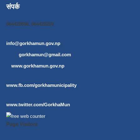
संपर्क
064420696, 064420269
info@gorkhamun.gov.np
,
gorkhamun@gmail.com
www.gorkhamun.gov.np
www.fb.com/gorkhamunicipality
www.twitter.com/GorkhaMun
Page Visitors