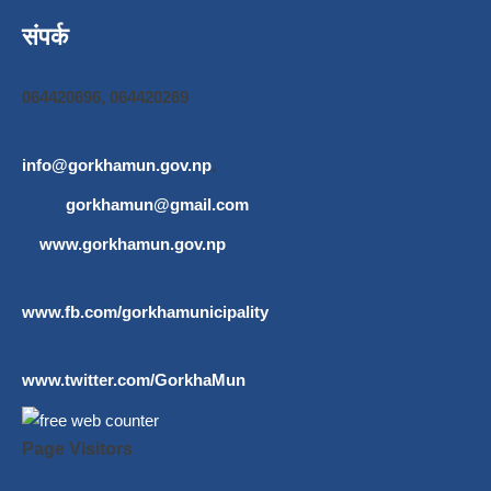
संपर्क
064420696, 064420269
info@gorkhamun.gov.np
,
gorkhamun@gmail.com
www.gorkhamun.gov.np
www.fb.com/gorkhamunicipality
www.twitter.com/GorkhaMun
Page Visitors