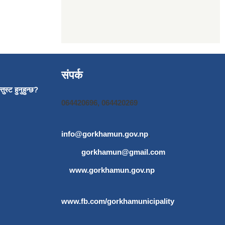
संपर्क
ुस्ट हुनुहुन्छ?
064420696, 064420269
info@gorkhamun.gov.np
,
gorkhamun@gmail.com
www.gorkhamun.gov.np
www.fb.com/gorkhamunicipality