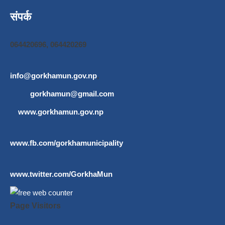
संपर्क
064420696, 064420269
info@gorkhamun.gov.np
,
gorkhamun@gmail.com
www.gorkhamun.gov.np
www.fb.com/gorkhamunicipality
www.twitter.com/GorkhaMun
Page Visitors