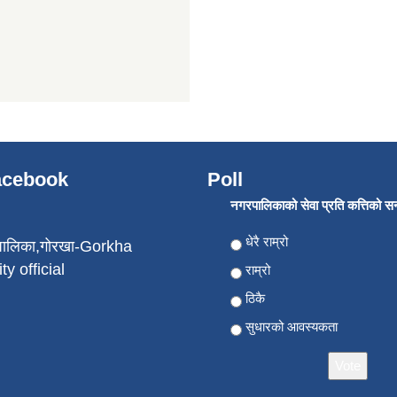
Facebook
Poll
नगरपालिकाको सेवा प्रति कत्तिको सन्त
Choices
धेरै राम्रो
पालिका,गोरखा-Gorkha
ty official
राम्रो
ठिकै
सुधारको आवस्यकता