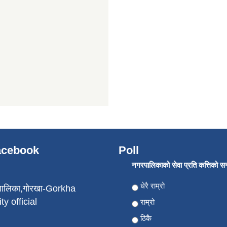
Facebook
Poll
नगरपालिकाको सेवा प्रति कत्तिको सन्त
Choices
धेरै राम्रो
पालिका,गोरखा-Gorkha
ty official
राम्रो
ठिकै