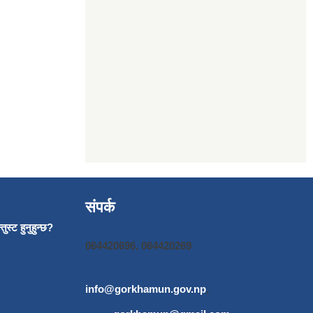
संपर्क
ुस्ट हुनुहुन्छ?
064420696, 064420269
info@gorkhamun.gov.np
,