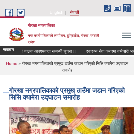
Skip to main content
English
नेपाली
गोरखा नगरपालिका
नगर कार्यपालिकाको कार्यालय, डुम्रिडाँडा, गोरखा, गण्डकी
प्रदेश
समाचार
सवारी चालक आवश्यकता सम्बन्धी सूचना !!
स्वास्थ्य सेवा करारमा कर्मचारी आव
You are here
Home
» गोरखा नगरपालिकाको प्रमुख ठाउँमा जडान गरिएको सिसि क्यामेरा उद्घाटन
समारोह
गोरखा नगरपालिकाको प्रमुख ठाउँमा जडान गरिएको
सिसि क्यामेरा उद्घाटन समारोह