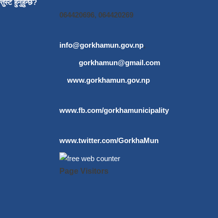
ुस्ट हुनुहुन्छ?
064420696, 064420269
info@gorkhamun.gov.np
,
gorkhamun@gmail.com
www.gorkhamun.gov.np
www.fb.com/gorkhamunicipality
www.twitter.com/GorkhaMun
Page Visitors