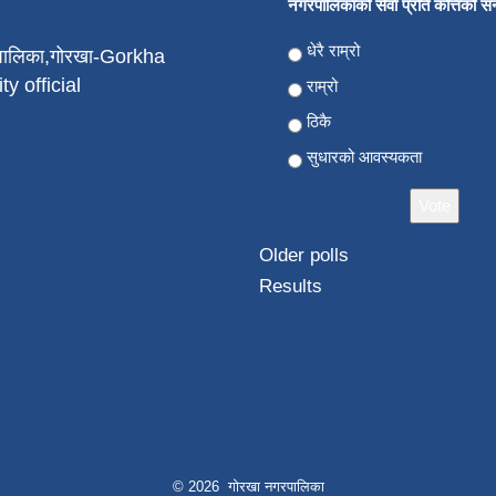
नगरपालिकाको सेवा प्रति कत्तिको सन्त
Choices
धेरै राम्रो
पालिका,गोरखा-Gorkha
ty official
राम्रो
ठिकै
सुधारको आवस्यकता
Older polls
Results
© 2026 गोरखा नगरपालिका