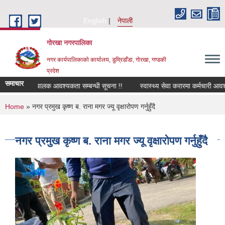
Skip to main content
English
नेपाली
गोरखा नगरपालिका
नगर कार्यपालिकाको कार्यालय, डुम्रिडाँडा, गोरखा, गण्डकी
प्रदेश
समाचार
सवारी चालक आवश्यकता सम्बन्धी सूचना !!
स्वास्थ्य सेवा करारमा कर्मचारी आवश्
You are here
Home
» नगर प्रमुख कृष्ण ब. राना मगर ज्यू वृक्षारोपण गर्नुहुँदै
नगर प्रमुख कृष्ण ब. राना मगर ज्यू वृक्षारोपण गर्नुहुँदै