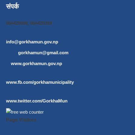
संपर्क
064420696, 064420269
info@gorkhamun.gov.np
,
gorkhamun@gmail.com
www.gorkhamun.gov.np
www.fb.com/gorkhamunicipality
www.twitter.com/GorkhaMun
Page Visitors