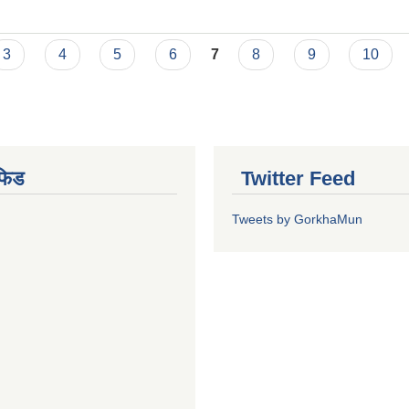
3
4
5
6
7
8
9
10
फिड
Twitter Feed
Tweets by GorkhaMun