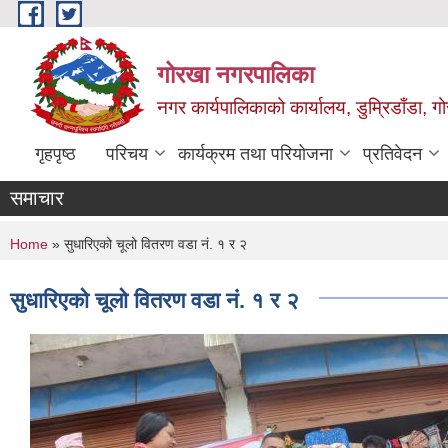
Skip to main content
गोरखा नगरपालिका
नगर कार्यपालिकाको कार्यालय, डुम्रिडाँडा, ग
गृहपृष्ठ
परिचय
कार्यक्रम तथा परियोजना
प्रतिवेदन
समाचार
You are here
Home
» सुधारिएको चूलो वितरण वडा नं. १ र २
सुधारिएको चूलो वितरण वडा नं. १ र २