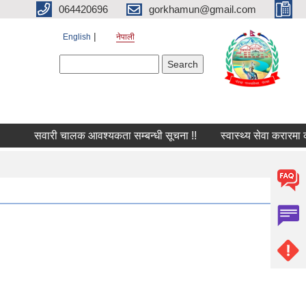
064420696
gorkhamun@gmail.com
English
नेपाली
Search form
Search
सवारी चालक आवश्यकता सम्बन्धी सूचना !!
स्वास्थ्य सेवा करारमा क