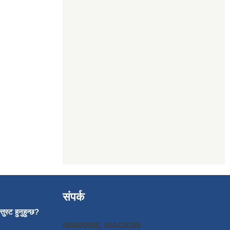
संपर्क
ुस्ट हुनुहुन्छ?
064420696, 064420269