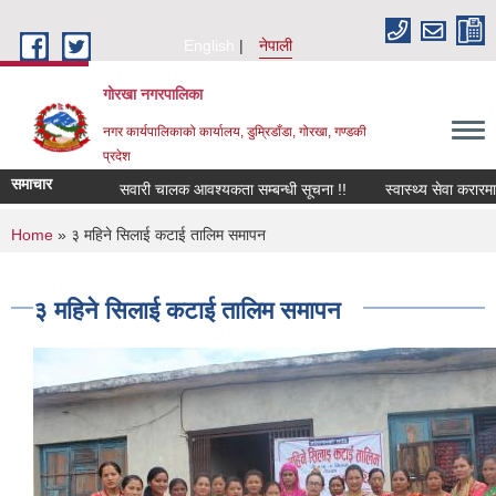
Skip to main content
English
नेपाली
गोरखा नगरपालिका
नगर कार्यपालिकाको कार्यालय, डुम्रिडाँडा, गोरखा, गण्डकी
प्रदेश
समाचार
सवारी चालक आवश्यकता सम्बन्धी सूचना !!
स्वास्थ्य सेवा करारमा
You are here
Home
» ३ महिने सिलाई कटाई तालिम समापन
३ महिने सिलाई कटाई तालिम समापन