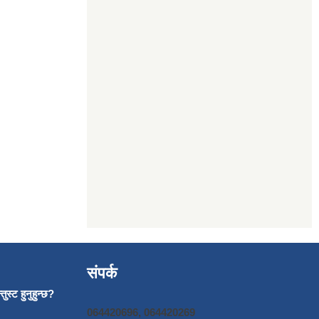
संपर्क
ुस्ट हुनुहुन्छ?
064420696, 064420269