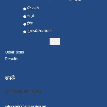
Choices
धेरै राम्रो
राम्रो
ठिकै
सुधारको आवस्यकता
Older polls
Results
संपर्क
064420696, 064420269
info@gorkhamun.gov.np
,