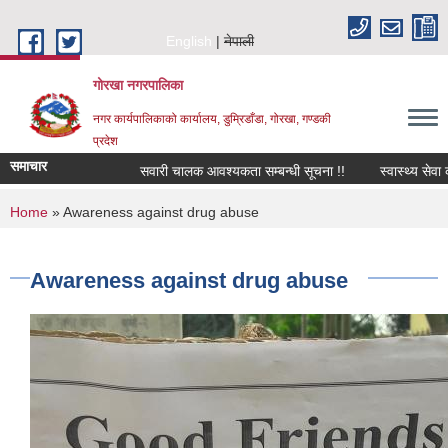
Skip to main content
English
नेपाली
गोरखा नगरपालिका
नगर कार्यपालिकाको कार्यालय, डुम्रिडाँडा, गोरखा, गण्डकी
प्रदेश
समाचार
सवारी चालक आवश्यकता सम्बन्धी सूचना !!
स्वास्थ्य सेवा 
You are here
Home
» Awareness against drug abuse
Awareness against drug abuse