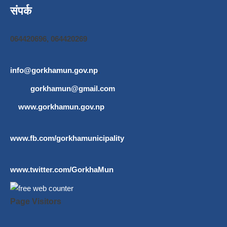
संपर्क
064420696, 064420269
info@gorkhamun.gov.np
,
gorkhamun@gmail.com
www.gorkhamun.gov.np
www.fb.com/gorkhamunicipality
www.twitter.com/GorkhaMun
Page Visitors