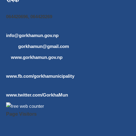
064420696, 064420269
info@gorkhamun.gov.np
,
gorkhamun@gmail.com
www.gorkhamun.gov.np
www.fb.com/gorkhamunicipality
www.twitter.com/GorkhaMun
Page Visitors